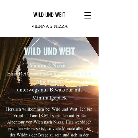
WILD UND WEIT
VIENNA 2 NIZZA
WILD UND WEIT
Vienna 2 Nizza
Eine Reise zu Fuß über den gesamten
Alpenbogen
unterwegs auf Biwaktour mit
Minimalgepäck
Herzlich willkommen bei Wild und Weit! Ich bin
Vroni und am 18.Mai starte ich auf große
Alpentour von Wien nach Nizza. Hier werde ich
erzählen wie es so ist, so viele Monate allein in
der Wildnis der Berge zu sein und sich in der