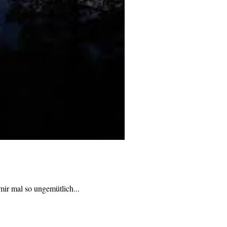
Korsika über die Insel gewandert bin, ist es mir mal so ungemütlich...