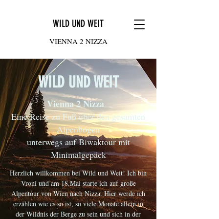
WILD UND WEIT
VIENNA 2 NIZZA
WILD UND WEIT
Vienna 2 Nizza
Eine Reise zu Fuß über den gesamten
Alpenbogen
unterwegs auf Biwaktour mit
Minimalgepäck
Herzlich willkommen bei Wild und Weit! Ich bin
Vroni und am 18.Mai starte ich auf große
Alpentour von Wien nach Nizza. Hier werde ich
erzählen wie es so ist, so viele Monate allein in
der Wildnis der Berge zu sein und sich in der