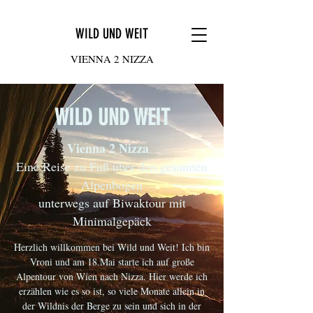
WILD UND WEIT
VIENNA 2 NIZZA
WILD UND WEIT
Vienna 2 Nizza
Eine Reise zu Fuß über den gesamten
Alpenbogen
unterwegs auf Biwaktour mit
Minimalgepäck
Herzlich willkommen bei Wild und Weit! Ich bin
Vroni und am 18.Mai starte ich auf große
Alpentour von Wien nach Nizza. Hier werde ich
erzählen wie es so ist, so viele Monate allein in
der Wildnis der Berge zu sein und sich in der