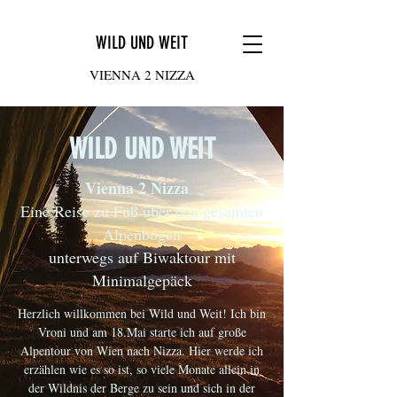
WILD UND WEIT
VIENNA 2 NIZZA
WILD UND WEIT
Vienna 2 Nizza
Eine Reise zu Fuß über den gesamten
Alpenbogen
unterwegs auf Biwaktour mit
Minimalgepäck
Herzlich willkommen bei Wild und Weit! Ich bin
Vroni und am 18.Mai starte ich auf große
Alpentour von Wien nach Nizza. Hier werde ich
erzählen wie es so ist, so viele Monate allein in
der Wildnis der Berge zu sein und sich in der