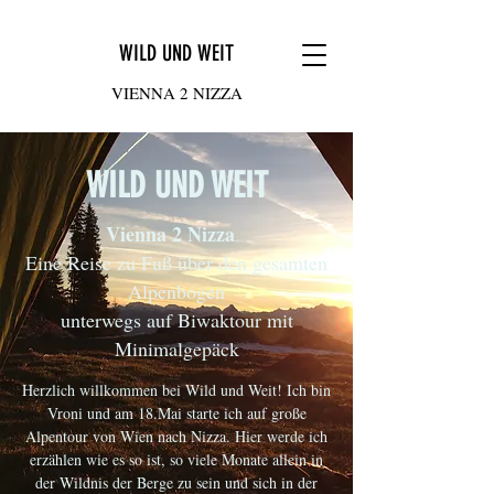
WILD UND WEIT
VIENNA 2 NIZZA
WILD UND WEIT
Vienna 2 Nizza
Eine Reise zu Fuß über den gesamten
Alpenbogen
unterwegs auf Biwaktour mit
Minimalgepäck
Herzlich willkommen bei Wild und Weit! Ich bin
Vroni und am 18.Mai starte ich auf große
Alpentour von Wien nach Nizza. Hier werde ich
erzählen wie es so ist, so viele Monate allein in
der Wildnis der Berge zu sein und sich in der