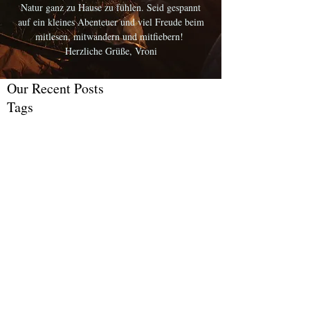
Natur ganz zu Hause zu fühlen. Seid gespannt
auf ein kleines Abenteuer und viel Freude beim
mitlesen, mitwandern und mitfiebern!
Herzliche Grüße, Vroni
Our Recent Posts
Tags